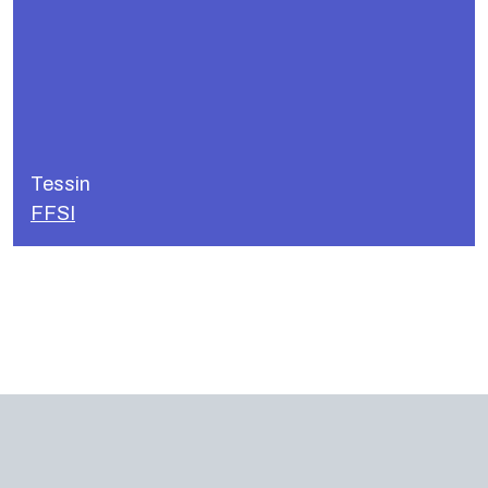
FFSI
Le Tessin est pris en charge par notre
association partenaire, la Federazione
Tessin
Filodrammatiche della Svizzera Italiana.
FFSI