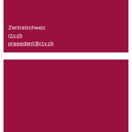
Président
Hubi Arnold
praesident@rzv.ch
Zentralschweiz
Secrétariat
rzv.ch
sekretariat@rzv.ch
praesident@rzv.ch
vov.volkstheater.ch