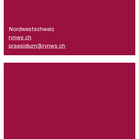
Présidente
Monika Stohler
praesidium@rvnws.ch
Nordwestschweiz
Secrétariat
rvnws.ch
sekretariat@rvnws.ch
praesidium@rvnws.ch
rva.ch