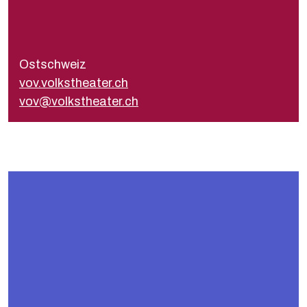
Présidente
Daniela Kiser
vov@volkstheater.ch
Ostschweiz
Secrétariat
vov.volkstheater.ch
vov@volkstheater.ch
vov@volkstheater.ch