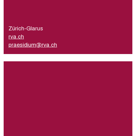
Présidente
Lisa Mühlemann
praesidium@rva.ch
Zürich-Glarus
Secrétariat
rva.ch
sekretariat@rva.ch
praesidium@rva.ch
rzv.ch