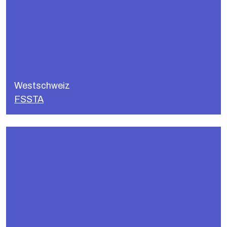
FSSTA
La Suisse francophone est prise en charge par
notre association partenaire, la Fédération
Suisse des Sociétés Théâtrales d’Amateurs
Westschweiz
(TAS).
FSSTA