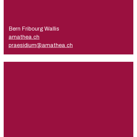
Présidente
Pia Abplanalp
praesidium@amathea.ch
Bern Fribourg Wallis
Secrétariat
amathea.ch
sekretariat@amathea.ch
praesidium@amathea.ch
bvv.ch