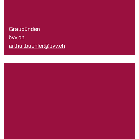
Président
Arthur Bühler
bvv@volkstheater.ch
Graubünden
Secrétariat
bvv.ch
Envoyer un e-mail
arthur.buehler@bvv.ch
rvnws.ch