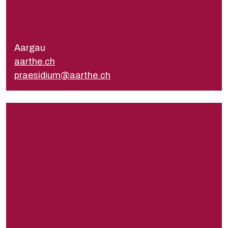
Président
Guido Limacher
praesidium@aarthe.ch
Aargau
Secrétariat
aarthe.ch
sekretariat@aarthe.ch
praesidium@aarthe.ch
amathea.ch