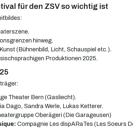
val für den ZSV so wichtig ist
itbildes:
eaterszene.
tonsgrenzen hinweg.
Kunst (Bühnenbild, Licht, Schauspiel etc.).
zösischsprachigen Produktionen 2025.
025
träger:
ge Theater Bern (Gasliecht).
ia Dago, Sandra Werle, Lukas Ketterer.
heatergruppe Oberägeri (Die Garageusen)
sique:
Compagnie Les dispARaTes (Les Soeurs D